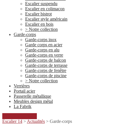
Escalier suspendu
Escalier en colimaçon
Escalier bistrot
Escalier style américain
Escalier en bois
> Notre collection
Garde-corps
Garde-corps inox
Garde corps en acier
Garde-corps en alu
Garde-corps en verre
Garde-corps de balcon
Garde-corps de terrasse
Garde-corps de fenêtre
Garde-corps de piscine
> Notre collection
Verrières
Portail acier
Passerelle métallique
Meubles design métal
La Fabrik
Demande de devis
Escalier 14
>
Actualités
>
Garde-corps