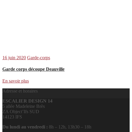
16 juin 2020
Garde-corps
Garde corps découpe Deauville
En savoir plus
Adresse et horaires
ESCALIER DESIGN 14
5 allée Madeleine Brès
ZA Object’Ifs SUD
14123 IFS
Du lundi au vendredi :
8h – 12h, 13h30 – 18h